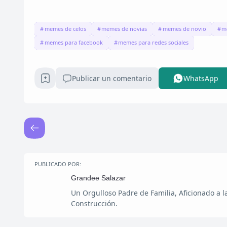
memes de celos
memes de novias
memes de novio
m
memes para facebook
memes para redes sociales
Publicar un comentario
WhatsApp
PUBLICADO POR:
Grandee Salazar
Un Orgulloso Padre de Familia, Aficionado a 
Construcción.