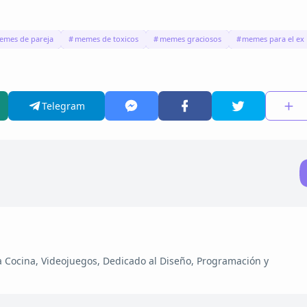
emes de pareja
memes de toxicos
memes graciosos
memes para el ex
Telegram
la Cocina, Videojuegos, Dedicado al Diseño, Programación y