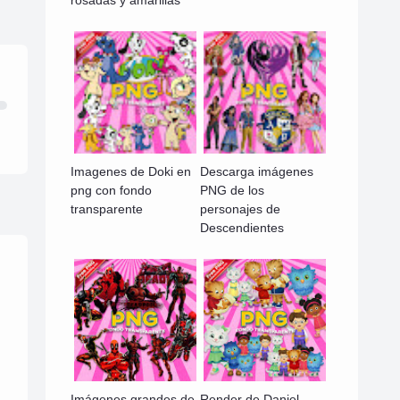
rosadas y amarillas
Imagenes de Doki en
Descarga imágenes
png con fondo
PNG de los
transparente
personajes de
Descendientes
Imágenes grandes de
Render de Daniel