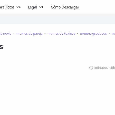
ra Fotos
Legal
Cómo Descargar
e novio
memes de pareja
memes de toxicos
memes graciosos
me
s
1
minutos leíd